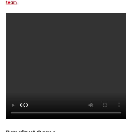
team
.