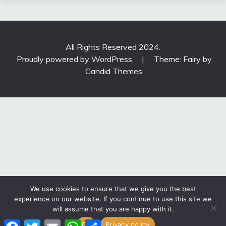
All Rights Reserved 2024.
Proudly powered by WordPress
|
Theme: Fairy by
Candid Themes
.
We use cookies to ensure that we give you the best
experience on our website. If you continue to use this site we
will assume that you are happy with it.
Facebook
Twitter
Email
WhatsApp
Share
Ok
Privacy policy